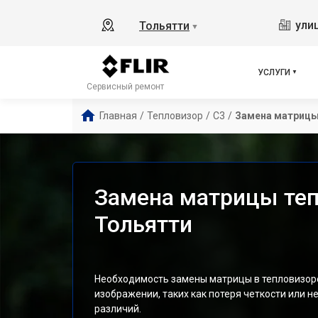
ули
Тольятти
▼
УСЛУГИ
Сервисный ремонт
Главная
/
Тепловизор
/
С3
/
Замена матриц
Замена матрицы тепл
Тольятти
Необходимость замены матрицы в тепловизоре F
изображении, таких как потеря четкости или 
различий.