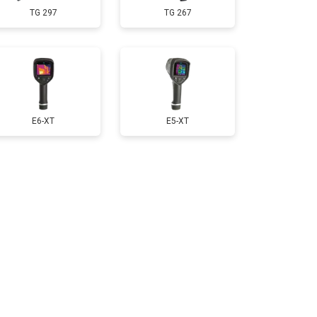
TG 297
TG 267
E6-XT
E5-XT