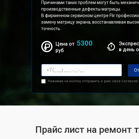
Причинами таких проблем могут быть механич
производственные дефекты матрицы.
В фирменном сервисном центре Flir професси
замену матрицу экрана, восстанавливая высок
точность.
5300
Экспрес
Цена от
в день 
руб
От
Нажимая на кнопку отправить я даю свое согласие
Прайс лист на ремонт т