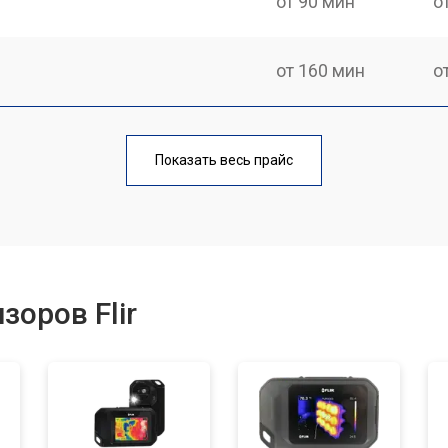
от 90 мин
о
от 160 мин
о
от 60 мин
о
Показать весь прайс
от 110 мин
о
зоров Flir