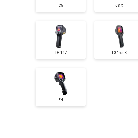
С5
С3-Х
TG 167
TG 165-X
E4