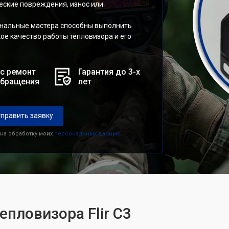
еские повреждения, износ или
ональные мастера способны выполнить
ое качество работы тепловизора и его
с ремонт
Гарантия до 3-х
обращения
лет
править заявку
 на обработку моих
персональных данных.
епловизора Flir С3