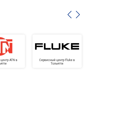
центр ATN в
Сервисный центр Fluke в
Сервисный ц
ьятти
Тольятти
Тол