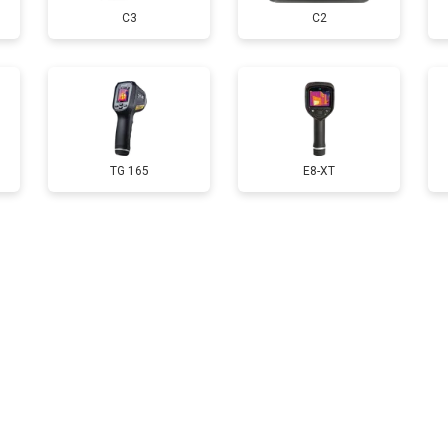
С3
C2
TG 165
E8-XT